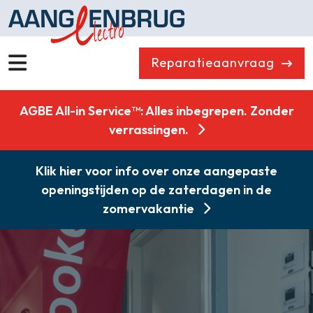
Reparatieaanvraag
Home
AGBE All-in Service™: Alles inbegrepen. Zonder
Assortiment
verrassingen.
Outlet
Klik hier voor info over onze aangepaste
Reparatieservice
openingstijden op de zaterdagen in de
Showroom
zomervakantie
Over ons
Onderdelen
Contact
Combikorting