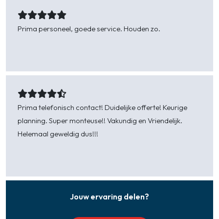
Rien -
Zierikzee
Prima personeel, goede service. Houden zo.
Els van Zwieten-Bus -
Zierikzee
Prima telefonisch contact! Duidelijke offerte! Keurige
planning. Super monteuse!! Vakundig en Vriendelijk.
Helemaal geweldig dus!!!
Jaap -
Zoutelande
Jouw ervaring delen?