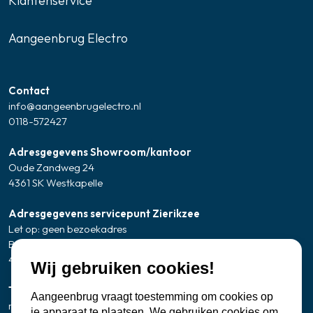
Klantenservice
Aangeenbrug Electro
Contact
info@aangeenbrugelectro.nl
0118-572427
Adresgegevens Showroom/kantoor
Oude Zandweg 24
4361 SK Westkapelle
Adresgegevens servicepunt Zierikzee
Let op: geen bezoekadres
Banjaartstraat 2 - 0005
4301 RR Zierikzee
Wij gebruiken cookies!
Telefonisch bereikbaar
Aangeenbrug vraagt toestemming om cookies op
ma t/m vr
8:00 - 12:00 uur
je apparaat te plaatsen. We gebruiken cookies om