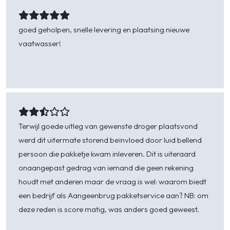
Kees -
Krabbendijke
Actieradius
: Eén van de belangrijkste
onderdelen van stofzuigers is de actieradius. De
goed geholpen, snelle levering en plaatsing nieuwe
actieradius van een traditionele stofzuiger
vaatwasser!
verwijst naar de afstand die je kunt
schoonmaken zonder van stopcontact te hoeven
wisselen. Een stofzuiger moet je in het hele huis
kunnen gebruiken, want elke hoek moet
Hans -
Kruiningen
schoongemaakt kunnen worden. De traditionele
stofzuiger met snoer heeft een variërende
Terwijl goede uitleg van gewenste droger plaatsvond
actieradius en is één van de beste stofzuigers als
werd dit uitermate storend beïnvloed door luid bellend
wordt gekeken naar de prijs-
persoon die pakketje kwam inleveren. Dit is uiteraard
kwaliteitverhouding. De actieradius kan reiken
onaangepast gedrag van iemand die geen rekening
tot meer dan 38 meter. Om het gemakkelijker te
houdt met anderen maar de vraag is wel: waarom biedt
maken ontwikkelen producenten vele
een bedrijf als Aangeenbrug pakketservice aan? NB: om
verschillende varianten die je in alle vrijheid kunt
deze reden is score matig, was anders goed geweest.
gebruiken. De steelstofzuiger zonder snoer en