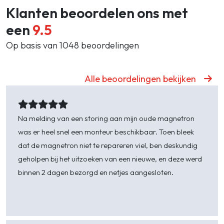
ultiem gemak kiezen? Haal dan de robotstofzuiger
Klanten beoordelen ons met
van Aangeenbrug Electro. Deze stofzuiger maakt
een
9.5
jouw kamer schoon door automatisch – al
Op basis van 1048 beoordelingen
stofzuigend – door de kamer te rijden. Bovendien zijn
er ook vele geruisloze en energiezuinige opties. Kies
jouw ideale stofzuiger en maak jouw kamer schoon.
Alle beoordelingen bekijken
Bekijk het grote assortiment stofzuigers bij
Aangeenbrug Electro in Zeeland.
Na melding van een storing aan mijn oude magnetron
Ik wil een stofzuiger kopen – waar moet ik op letten?
was er heel snel een monteur beschikbaar. Toen bleek
Een opgeruimd huis is een opgeruimd hoofd. Een
dat de magnetron niet te repareren viel, ben deskundig
schoon huis geeft daarmee rust, maar ook
geholpen bij het uitzoeken van een nieuwe, en deze werd
gezelligheid. Een stofzuiger van Aangeenbrug
binnen 2 dagen bezorgd en netjes aangesloten.
Electro helpt mee aan een schoon huis. Zoals eerder
genoemd zijn er meerdere varianten stofzuigers,
ieder met zijn voor- en nadelen. Maar waar moet je
op letten bij het kopen van een stofzuiger?