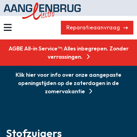
Reparatieaanvraag
Wassen
Drogen
AGBE All-in Service™: Alles inbegrepen. Zonder
Vaatwassers
Koelen & Vriezen
verrassingen.
Koken
Koffiemachines
Klik hier voor info over onze aangepaste
Professioneel
Stofzuigers
openingstijden op de zaterdagen in de
Quooker
Klein huishoudelijk
zomervakantie
Onderdelen
Combikorting
Gasloos koken
Zakelijk
Stofzuigers