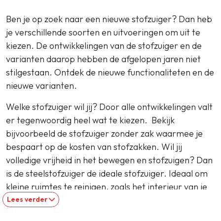
Ben je op zoek naar een nieuwe stofzuiger? Dan heb
je verschillende soorten en uitvoeringen om uit te
kiezen. De ontwikkelingen van de stofzuiger en de
varianten daarop hebben de afgelopen jaren niet
stilgestaan. Ontdek de nieuwe functionaliteten en de
nieuwe varianten.
Welke stofzuiger wil jij? Door alle ontwikkelingen valt
er tegenwoordig heel wat te kiezen. Bekijk
bijvoorbeeld de stofzuiger zonder zak waarmee je
bespaart op de kosten van stofzakken. Wil jij
volledige vrijheid in het bewegen en stofzuigen? Dan
is de steelstofzuiger de ideale stofzuiger. Ideaal om
kleine ruimtes te reinigen, zoals het interieur van je
auto. Kleine stofjes en kruimels zijn overal. Daarvoor
Lees verder
is de kruimeldief de ideale oplossing. Wil je voor