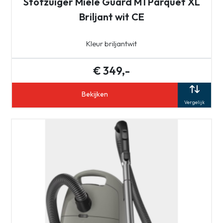
Stofzuiger Miele Guard M1 Parquet XL
Briljant wit CE
Kleur briljantwit
€ 349,-
Bekijken
Vergelijk