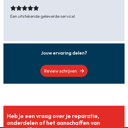
Marianne -
Nieuwdorp
Een uitstekende geleverde service!
Tanny Lindhout -
Yerseke
Jouw ervaring delen?
Review schrijven
Heb je een vraag over je reparatie,
onderdelen of het aanschaffen van