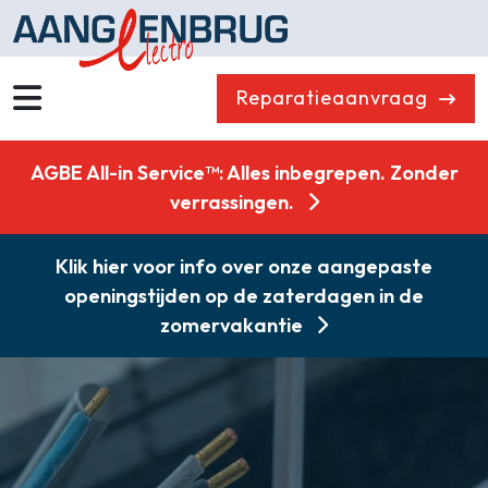
Reparatieaanvraag
Home
AGBE All-in Service™: Alles inbegrepen. Zonder
Assortiment
verrassingen.
Outlet
Klik hier voor info over onze aangepaste
Reparatieservice
openingstijden op de zaterdagen in de
Showroom
zomervakantie
Over ons
Onderdelen
Contact
Combikorting