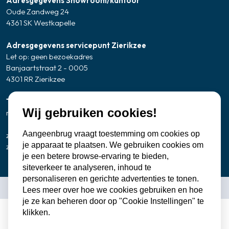
Adresgegevens Showroom/kantoor
Oude Zandweg 24
4361 SK Westkapelle
Adresgegevens servicepunt Zierikzee
Let op: geen bezoekadres
Banjaartstraat 2 - 0005
4301 RR Zierikzee
Telefonisch bereikbaar
Wij gebruiken cookies!
ma t/m vr
8:00 - 12:00 uur
13:00 - 17:00 uur
Aangeenbrug vraagt toestemming om cookies op
zaterdag
9:30 uur - 15:00 uur
je apparaat te plaatsen. We gebruiken cookies om
zondag
gesloten
je een betere browse-ervaring te bieden,
siteverkeer te analyseren, inhoud te
personaliseren en gerichte advertenties te tonen.
Algemene voorwaarden
•
Cookies
•
Privacy verklaring
Lees meer over hoe we cookies gebruiken en hoe
je ze kan beheren door op "Cookie Instellingen" te
klikken.