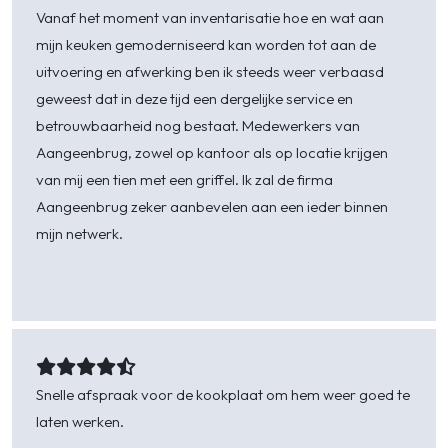
Diverse functies:
Bij de aanschaf van een
Vanaf het moment van inventarisatie hoe en wat aan
koffiemachine is het belangrijk om te kijken naar
mijn keuken gemoderniseerd kan worden tot aan de
de diverse beschikbare functies, die worden
uitvoering en afwerking ben ik steeds weer verbaasd
weergegeven in elke productbeschrijving van het
geweest dat in deze tijd een dergelijke service en
specifieke apparaat. Via de Home Connect App
betrouwbaarheid nog bestaat. Medewerkers van
kan je koffiezetten vanaf je mobiele telefoon! Zo
Aangeenbrug, zowel op kantoor als op locatie krijgen
word je wakker met de heerlijke geur van koffie,
van mij een tien met een griffel. Ik zal de firma
zonder zelf een knop te hoeven aanraken op de
Aangeenbrug zeker aanbevelen aan een ieder binnen
koffiemachine. Maar dat is nog niet alles!
mijn netwerk.
Sommige koffiemachines bieden keuze uit maar
liefst 29 koffiespecialiteiten met verschillende
aromaprofielen. Aan luxe geen gebrek dus!
Inhoud van de reservoirs:
Een aandachtspunt
Henk -
Wolphaartsdijk
om op te letten is het reservoir. Het is namelijk
onhandig om de koffiemachine voortdurend bij
Snelle afspraak voor de kookplaat om hem weer goed te
te moeten vullen. Let daarom goed op de inhoud
laten werken.
van de verschillende reservoirs, zoals voor melk,