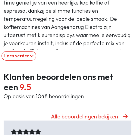
time geniet je van een heerlijke kop koffie of
espresso, dankzij de slimme functies en
temperatuurregeling voor de ideale smaak. De
koffiemachines van Aangeenbrug Electro zijn
uitgerust met kleurendisplays waarmee je eenvoudig
je voorkeuren instelt, inclusief de perfecte mix van
melk en koffiebonen. Sommige van onze apparaten
Lees verder
bieden zelfs de mogelijkheid om de kopjesgrootte
individueel aan te passen. Of je nu kiest voor een
Klanten beoordelen ons met
espresso- of koffieautomaat, onze machines zijn
afkomstig van
topmerken
zoals Bosch, Miele, ATAG
een
9.5
en Siemens. Maak elke ochtend bijzonder met een
Op basis van 1048 beoordelingen
kopje koffie van koffiemachines van Aangeenbrug
Electro!
Alle beoordelingen bekijken
Waar moet ik op letten tijdens de aanschaf van
koffiemachine?