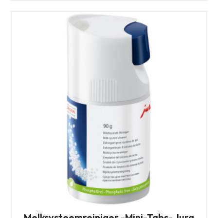
Melksysteemreiniger -Mini-Tabs- Jura