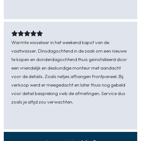
bonen en water. De keuze voor de juiste inhoud
hangt af van het gebruik.
Kleuren:
Onze koffiemachines zijn verkrijgbaar
Jan M. van der Linde -
Zierikzee
in diverse moderne en stijlvolle kleuren, zoals
roségoud, obsidiaanzwart en alusilver metallic.
Warmte wisselaar in het weekend kapot van de
Zo kun je de kleur kiezen die perfect past bij het
vaatwasser. Dinsdagochtend in de zaak om een nieuwe
interieur van jouw huis of werkplek.
te kopen en donderdagochtend thuis geïnstalleerd door
Vrijstaande/inbouwmodellen:
We bieden zowel
een vriendelijk en deskundige monteur met aandacht
vrijstaande als inbouwmodellen aan. Onze
voor de details. Zoals netjes afhangen frontpaneel. Bij
vrijstaande modellen zijn eenvoudig te
verkoop werd er meegedacht en later thuis nog gebeld
installeren en gemakkelijk te verplaatsen, wat
voor detail bespreking vwb de afmetingen. Service dus
handig kan zijn bij een verhuizing. De
zoals je altijd zou verwachten.
inbouwmodellen kunnen in kasten worden
geplaatst, waardoor ze één blijven met het
design van jouw huis of kantoor. Dit zorgt voor
een strakke en moderne uitstraling!
Willem -
Vlissingen