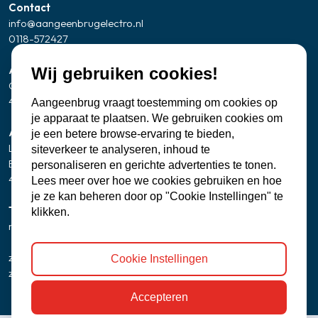
Contact
info@aangeenbrugelectro.nl
0118-572427
Adresgegevens Showroom/kantoor
Wij gebruiken cookies!
Oude Zandweg 24
4361 SK Westkapelle
Aangeenbrug vraagt toestemming om cookies op
je apparaat te plaatsen. We gebruiken cookies om
Adresgegevens servicepunt Zierikzee
je een betere browse-ervaring te bieden,
Let op: geen bezoekadres
siteverkeer te analyseren, inhoud te
Banjaartstraat 2 - 0005
personaliseren en gerichte advertenties te tonen.
4301 RR Zierikzee
Lees meer over hoe we cookies gebruiken en hoe
je ze kan beheren door op "Cookie Instellingen" te
Telefonisch bereikbaar
klikken.
ma t/m vr
8:00 - 12:00 uur
13:00 - 17:00 uur
zaterdag
9:30 uur - 15:00 uur
Cookie Instellingen
zondag
gesloten
Accepteren