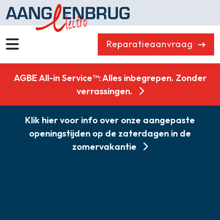
Reparatieaanvraag
Wassen
Drogen
AGBE All-in Service™: Alles inbegrepen. Zonder
Vaatwassers
Koelen & Vriezen
verrassingen.
Koken
Koffiemachines
Klik hier voor info over onze aangepaste
Professioneel
Stofzuigers
openingstijden op de zaterdagen in de
Quooker
Klein huishoudelijk
zomervakantie
Onderdelen
Combikorting
Gasloos koken
Zakelijk