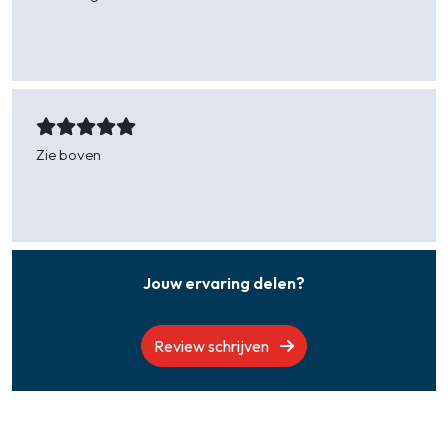
Inge -
Westkappele De Boomgart
Zie boven
Nol -
Krabbendijke
Jouw ervaring delen?
Review schrijven