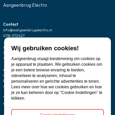
Aangeenbrug Electro
Contact
info@aangeenbrugelectro.nl
0118-572427
Adresgegevens Showroom/kantoor
Wij gebruiken cookies!
Oude Zandweg 24
4361 SK Westkapelle
Aangeenbrug vraagt toestemming om cookies op
je apparaat te plaatsen. We gebruiken cookies om
Adresgegevens servicepunt Zierikzee
je een betere browse-ervaring te bieden,
Let op: geen bezoekadres
siteverkeer te analyseren, inhoud te
Banjaartstraat 2 - 0005
personaliseren en gerichte advertenties te tonen.
4301 RR Zierikzee
Lees meer over hoe we cookies gebruiken en hoe
je ze kan beheren door op "Cookie Instellingen" te
Telefonisch bereikbaar
klikken.
ma t/m vr
8:00 - 12:00 uur
13:00 - 17:00 uur
zaterdag
9:30 uur - 15:00 uur