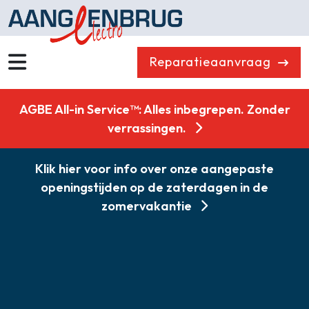
Reparatieaanvraag
Wassen
Drogen
AGBE All-in Service™: Alles inbegrepen. Zonder
Vaatwassers
Koelen & Vriezen
verrassingen.
Koken
Koffiemachines
Klik hier voor info over onze aangepaste
Professioneel
Stofzuigers
openingstijden op de zaterdagen in de
Quooker
Klein huishoudelijk
zomervakantie
Onderdelen
Combikorting
Gasloos koken
Zakelijk