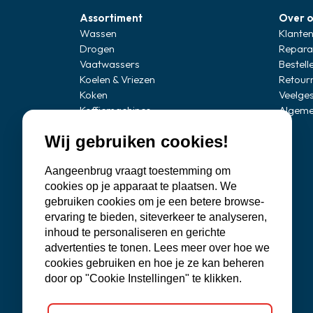
Assortiment
Over 
Wassen
Klanten
Drogen
Repara
Vaatwassers
Bestell
Koelen & Vriezen
Retour
Koken
Veelge
Koffiemachines
Algeme
Professionele apparatuur
Wij gebruiken cookies!
Stofzuigers
Quooker
Aangeenbrug vraagt toestemming om
Klein huishoudelijke apparaten
cookies op je apparaat te plaatsen. We
Onderdelen
gebruiken cookies om je een betere browse-
Aanbiedingen
ervaring te bieden, siteverkeer te analyseren,
Outlet
inhoud te personaliseren en gerichte
advertenties te tonen. Lees meer over hoe we
cookies gebruiken en hoe je ze kan beheren
door op "Cookie Instellingen" te klikken.