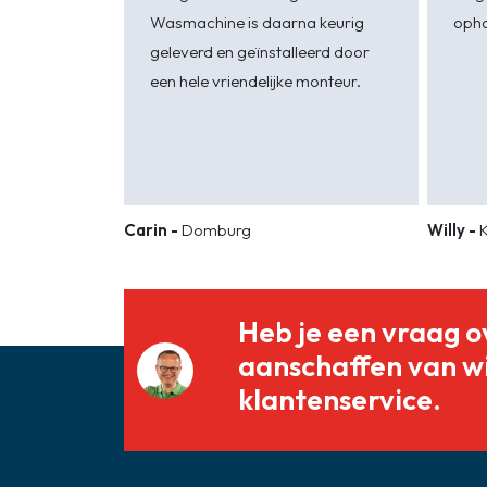
Wasmachine is daarna keurig
opha
geleverd en geïnstalleerd door
een hele vriendelijke monteur.
Carin -
Domburg
Willy -
Heb je een vraag o
aanschaffen van w
klantenservice.