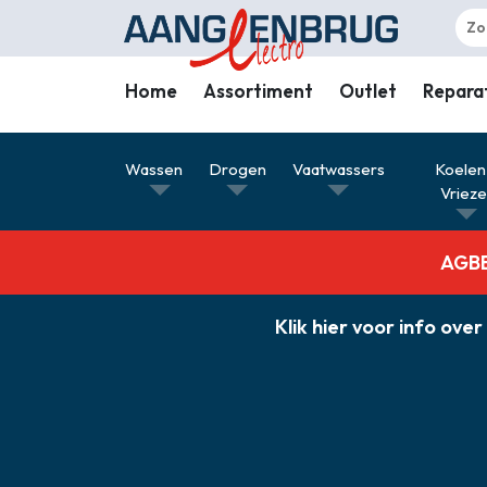
Home
Assortiment
Outlet
Repara
Wassen
Wassen
Drogen
Vaatwassers
Koelen
Drogen
Vriez
Vaatwassers
AGBE 
Koelen & Vriezen
Koken
Klik hier voor info o
Koffiemachines
Professioneel
Stofzuigers
Quooker