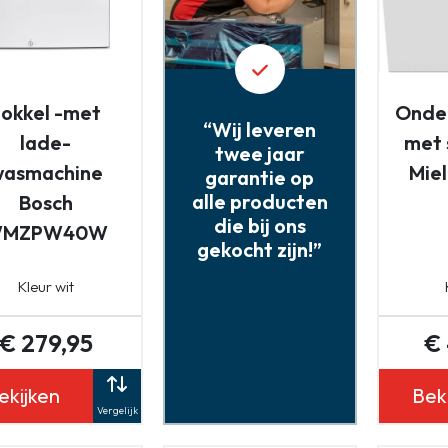
Sokkel -met
Onde
“Wij leveren
lade-
met 
twee jaar
wasmachine
Mie
garantie op
alle producten
Bosch
die bij ons
MZPW40W
gekocht zijn!”
Kleur wit
€ 279,95
€
ekijken
Bek
Vergelijk