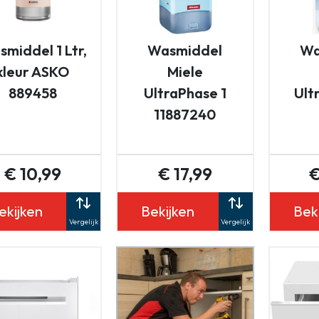
middel 1 Ltr,
Wasmiddel
Wa
kleur ASKO
Miele
889458
UltraPhase 1
Ult
11887240
€ 10,99
€ 17,99
€
ekijken
Bekijken
Bek
Vergelijk
Vergelijk