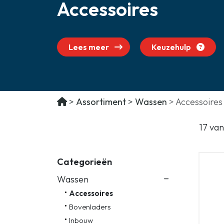
Accessoires
Klein huishoudelijk
Onderdelen
Lees meer
Keuzehulp
Assortiment
Wassen
Accessoires
17 va
Categorieën
Wassen
Accessoires
Bovenladers
Inbouw