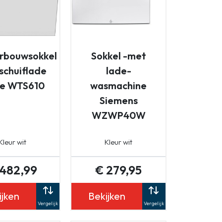
rbouwsokkel
Sokkel -met
schuiflade
lade-
le WTS610
wasmachine
Siemens
WZWP40W
Kleur wit
Kleur wit
 482,99
€ 279,95
ijken
Bekijken
Vergelijk
Vergelijk