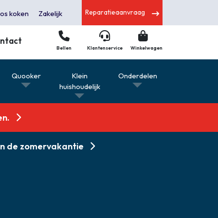
Reparatieaanvraag
os koken
Zakelijk
ntact
Bellen
Klantenservice
Winkelwagen
s
Quooker
Klein
Onderdelen
huishoudelijk
en.
 in de zomervakantie