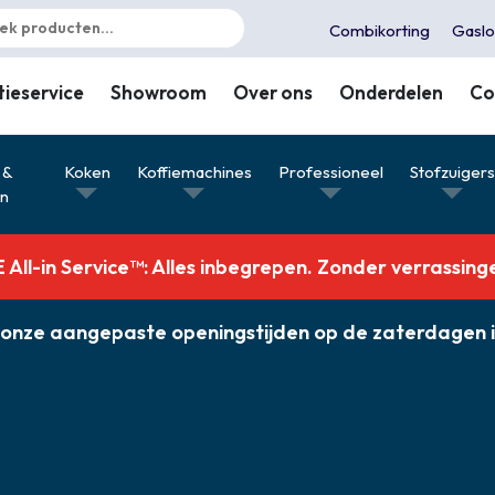
Combikorting
Gaslo
tieservice
Showroom
Over ons
Onderdelen
Co
 &
Koken
Koffiemachines
Professioneel
Stofzuiger
en
All-in Service™: Alles inbegrepen. Zonder verrassing
ver onze aangepaste openingstijden op de zaterdagen
Combikorting