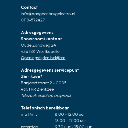
Contact
info@aangeenbrugelectro.nl
0118-572427
Adresgegevens
Showroom/kantoor
Oude Zandweg 24
4361 SK Westkapelle
Openingstijden bekijken
Adresgegevens servicepunt
Zierikzee*
Banjaartstraat 2 - 0005
4301 RR Zierikzee
*Bezoek enkel op afspraak
Telefonisch bereikbaar
ma t/m vr
8:00 - 12:00 uur
13:00 - 17:00 uur
zaterdag
9:30 uur - 15:00 uur