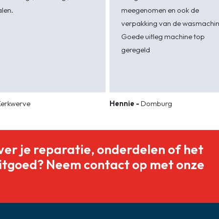
len.
meegenomen en ook de
verpakking van de wasmachi
Goede uitleg machine top
geregeld
Kerkwerve
Hennie -
Domburg
ver je reparatie, onderdelen of het
itgoed? Neem contact op met onze