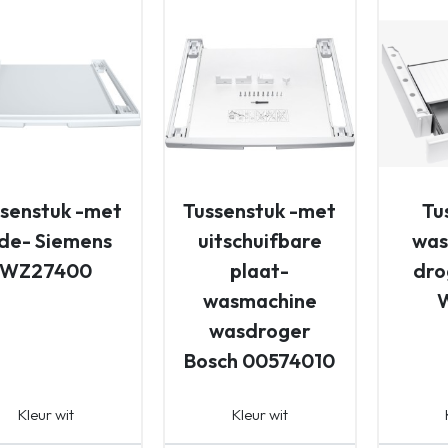
senstuk -met
Tussenstuk -met
Tu
ade- Siemens
uitschuifbare
was
WZ27400
plaat-
dro
wasmachine
wasdroger
Bosch 00574010
Kleur wit
Kleur wit