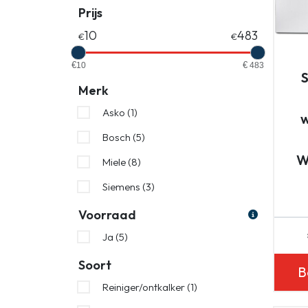
Prijs
10
483
10
483
Merk
Asko (1)
Bosch (5)
W
Miele (8)
Siemens (3)
Voorraad
Ja (5)
Soort
B
Reiniger/ontkalker (1)