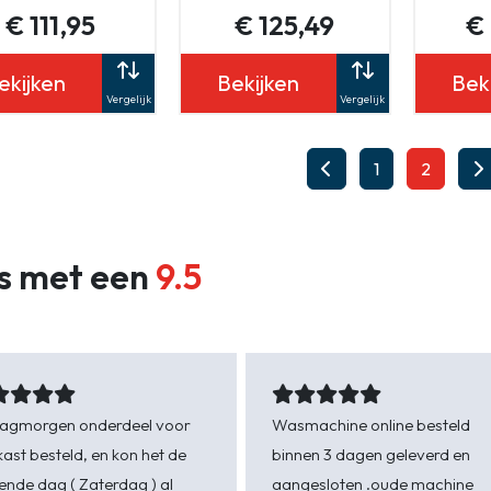
€ 111,95
€ 125,49
€
ekijken
Bekijken
Bek
Vergelijk
Vergelijk
1
2
s met een
9.5
dagmorgen onderdeel voor
Wasmachine online besteld
kast besteld, en kon het de
binnen 3 dagen geleverd en
ende dag ( Zaterdag ) al
aangesloten .oude machine