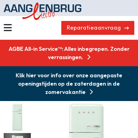
Reparatieaanvraag
Wassen
Drogen
AGBE All-in Service™: Alles inbegrepen. Zonder
Vaatwassers
Koelen & Vriezen
verrassingen.
Koken
Koffiemachines
Klik hier voor info over onze aangepaste
Professioneel
Stofzuigers
openingstijden op de zaterdagen in de
Quooker
Klein huishoudelijk
zomervakantie
Onderdelen
Combikorting
Gasloos koken
Zakelijk