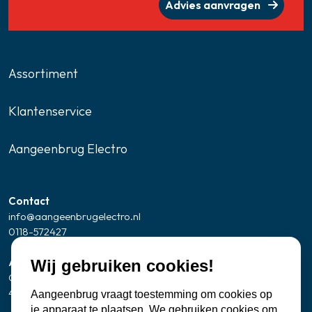
Advies aanvragen
Assortiment
Klantenservice
Aangeenbrug Electro
Contact
info@aangeenbrugelectro.nl
0118-572427
Adresgegevens Showroom/kantoor
Wij gebruiken cookies!
Oude Zandweg 24
4361 SK Westkapelle
Aangeenbrug vraagt toestemming om cookies op
je apparaat te plaatsen. We gebruiken cookies om