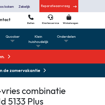
Reparatieaanvraag
os koken
Zakelijk
ntact
Bellen
Klantenservice
Winkelwagen
s
Quooker
Klein
Onderdelen
huishoudelijk
en.
 in de zomervakantie
vries combinatie
d 5133 Plus