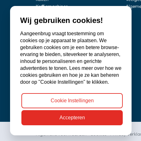
Instelbereik temperatuur koelen: +2°C t
Koffiemachines
Algeme
Professionele apparatuur
Ontdooisysteem koeldeel: Automatisch
Wij gebruiken cookies!
Stofzuigers
Koelsysteem: PowerCooling
Quooker
Mogelijkheid ventilator uit te schakelen:
Aangeenbrug vraagt toestemming om
Klein huishoudelijke apparaten
Aantal deurvakken voor flessen: 1
cookies op je apparaat te plaatsen. We
Onderdelen
gebruiken cookies om je een betere browse-
Aanbiedingen
Aantal deurvakken voor conserven: 2
ervaring te bieden, siteverkeer te analyseren,
Outlet
Materiaal deurvakken: Kunststof wit
inhoud te personaliseren en gerichte
Verlichting koeldeel: LED plafondverlich
advertenties te tonen. Lees meer over hoe we
Klimaatzone koeldeel: EasyFresh
cookies gebruiken en hoe je ze kan beheren
Ladensysteem koeldeel: geïntegreerde l
door op "Cookie Instellingen" te klikken.
Flesopslag: flessenplateau voor 3 flesse
SuperCool automaat met resttijd-weerga
Cookie Instellingen
Vriezen:
Accepteren
Vriestechniek: NoFrost
Ontdooisysteem vriesdeel: Automatisc
Algemene voorwaarden
•
Cookies
•
Privacy verkla