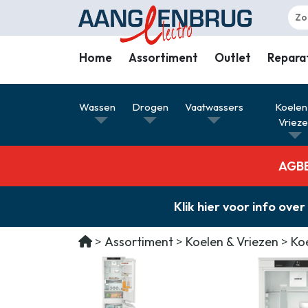
Home
Assortiment
Outlet
Repara
Wassen
Wassen
Drogen
Vaatwassers
Koelen
Drogen
Vriez
Vaatwassers
AGBE 
Koelen & Vriezen
Koken
Klik hier voor info o
Koffiemachines
Assortiment
Koelen & Vriezen
Ko
Professioneel
Stofzuigers
Quooker