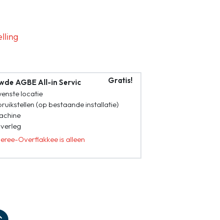
lling
Zoeken
Gratis!
ouwde AGBE All-in Servic
wenste locatie
ruikstellen (op bestaande installatie)
machine
verleg
eree-Overflakkee is alleen