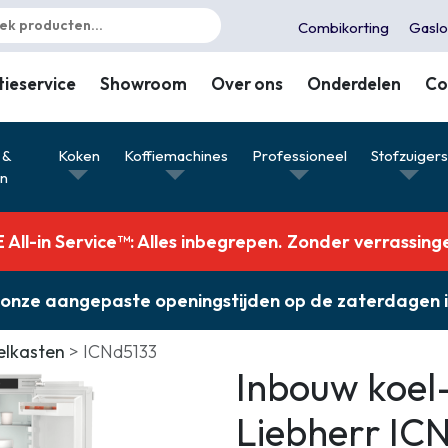
Combikorting
Gaslo
tieservice
Showroom
Over ons
Onderdelen
Co
 &
Koken
Koffiemachines
Professioneel
Stofzuiger
en
All-in Service™: Alles inbegrepen. Zonder verrassing
ver onze aangepaste openingstijden op de zaterdagen
elkasten
ICNd5133
Inbouw koel-
Liebherr ICN
Combikorting