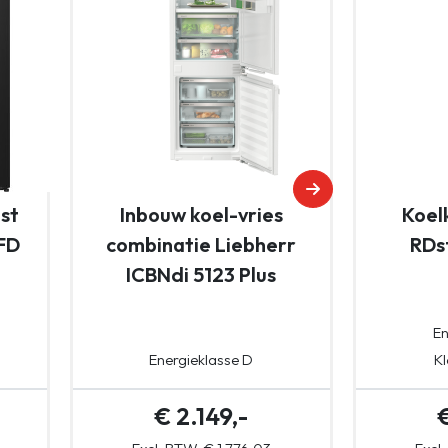
st
Inbouw koel-vries
Koel
FD
combinatie Liebherr
RDs
ICBNdi 5123 Plus
En
Energieklasse D
Kl
€ 2.149,-
€