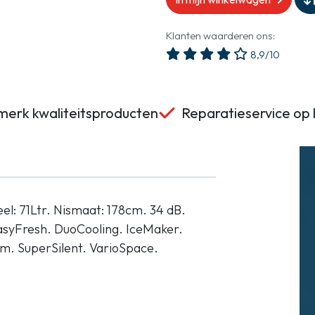
Klanten waarderen ons:
8,9/10
erk kwaliteitsproducten
Reparatieservice op 
eel: 71Ltr. Nismaat: 178cm. 34 dB.
EasyFresh. DuoCooling. IceMaker.
m. SuperSilent. VarioSpace.