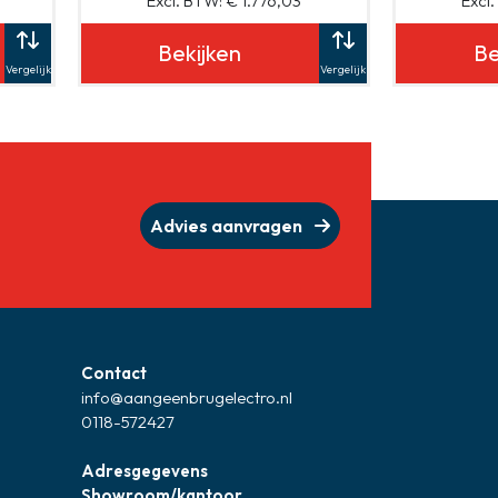
Excl. BTW: € 1.776,03
Excl
Bekijken
Be
Vergelijk
Vergelijk
Advies aanvragen
Contact
info@aangeenbrugelectro.nl
0118-572427
Adresgegevens
Showroom/kantoor