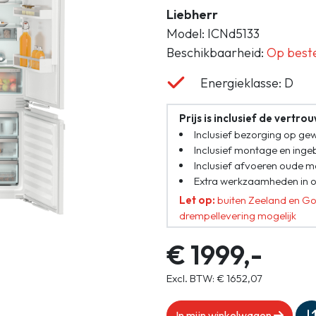
Gasloos koken
Liebherr
Zakelijk
Model: ICNd5133
Beschikbaarheid:
Op beste
Energieklasse: D
Prijs is inclusief de vertr
Inclusief bezorging op ge
Inclusief montage en ingeb
Inclusief afvoeren oude 
Extra werkzaamheden in o
Let op:
buiten Zeeland en Go
drempellevering mogelijk
€ 1999,-
Excl. BTW: € 1652,07
In mijn winkelwagen