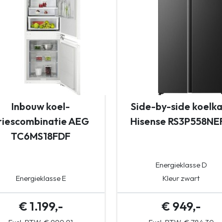
Inbouw koel-
Side-by-side koelka
riescombinatie AEG
Hisense RS3P558NE
TC6MS18FDF
Energieklasse D
): Ja
Energieklasse E
Kleur zwart
€ 1.199,-
€ 949,-