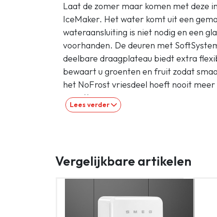
Laat de zomer maar komen met deze in
IceMaker. Het water komt uit een gemakk
wateraansluiting is niet nodig en een gla
voorhanden. De deuren met SoftSystem s
deelbare draagplateau biedt extra flexib
bewaart u groenten en fruit zodat smaa
het NoFrost vriesdeel hoeft nooit meer
smarthome.
Lees verder
Specificaties:
Standaard informatie:
Vergelijkbare artikelen
Nismaat: 178 cm
Deurmontage systeem: deur op deur s
Materiaal deur/deksel: Staal
Volume koelgedeelte: 183 l
Volume vriesgedeelte: 70 l