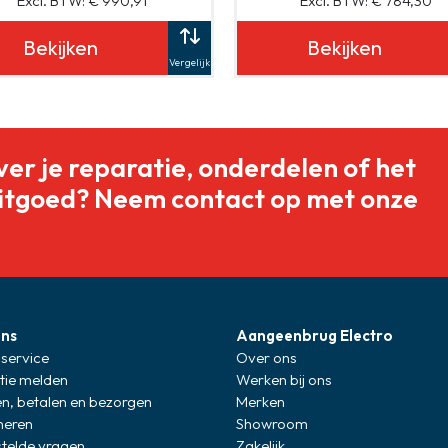
Excl. BTW: € 990,91
Excl. BTW: € 784,30
Bekijken
Bekijken
Vergelijk
ver je reparatie, onderdelen of het
itgoed? Neem contact op met onze
ons
Aangeenbrug Electro
service
Over ons
tie melden
Werken bij ons
en, betalen en bezorgen
Merken
neren
Showroom
stelde vragen
Zakelijk