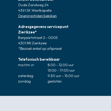
Oude Zandweg 24
4361 SK Westkapelle
Openingstijden bekijken
Adresgegevens servicepunt
Zierikzee*
Banjaartstraat 2 - 0005
4301 RR Zierikzee
*Bezoek enkel op afspraak
Telefonisch bereikbaar
ma t/m vr
8:00 - 12:00 uur
13:00 - 17:00 uur
zaterdag
9:30 uur - 15:00 uur
zondag
gesloten