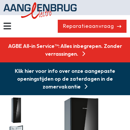
Reparatieaanvraag
Wassen
Drogen
AGBE All-in Service™: Alles inbegrepen. Zonder
Vaatwassers
Koelen & Vriezen
verrassingen.
Koken
Koffiemachines
Klik hier voor info over onze aangepaste
Professioneel
Stofzuigers
openingstijden op de zaterdagen in de
Quooker
Klein huishoudelijk
zomervakantie
Onderdelen
Combikorting
Gasloos koken
Zakelijk