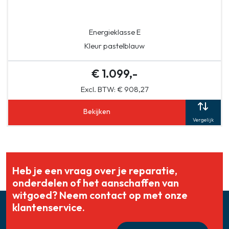
Energieklasse E
Kleur pastelblauw
€ 1.099,-
Excl. BTW: € 908,27
Bekijken
Vergelijk
Heb je een vraag over je reparatie,
onderdelen of het aanschaffen van
witgoed? Neem contact op met onze
klantenservice.