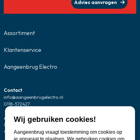
Advies aanvragen
Assortiment
Klantenservice
Aangeenbrug Electro
Contact
info@aangeenbrugelectro.nl
0118-572427
Adresgegevens Showroom/kantoor
Wij gebruiken cookies!
Oude Zandweg 24
4361 SK Westkapelle
Aangeenbrug vraagt toestemming om cookies op
je apparaat te plaatsen. We gebruiken cookies om