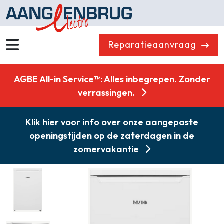
Reparatieaanvraag
Wassen
Drogen
AGBE All-in Service™: Alles inbegrepen. Zonder
Vaatwassers
Koelen & Vriezen
verrassingen.
Koken
Koffiemachines
Klik hier voor info over onze aangepaste
Professioneel
Stofzuigers
openingstijden op de zaterdagen in de
Quooker
Klein huishoudelijk
zomervakantie
Onderdelen
Combikorting
Gasloos koken
Zakelijk