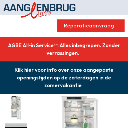
Reparatieaanvraag
Wassen
Drogen
AGBE All-in Service™: Alles inbegrepen. Zonder
Vaatwassers
Koelen & Vriezen
verrassingen.
Koken
Koffiemachines
Klik hier voor info over onze aangepaste
Professioneel
Stofzuigers
openingstijden op de zaterdagen in de
Quooker
Klein huishoudelijk
zomervakantie
Onderdelen
Combikorting
Gasloos koken
Zakelijk