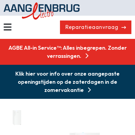
Reparatieaanvraag
Wassen
Drogen
AGBE All-in Service™: Alles inbegrepen. Zonder
Vaatwassers
Koelen & Vriezen
verrassingen.
Koken
Koffiemachines
Klik hier voor info over onze aangepaste
Professioneel
Stofzuigers
openingstijden op de zaterdagen in de
Quooker
Klein huishoudelijk
zomervakantie
Onderdelen
Combikorting
Gasloos koken
Zakelijk