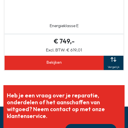
Energieklasse E
€ 749,-
Excl. BTW: € 619,01
Bekijken
Vergelijk
Heb je een vraag over je reparatie,
onderdelen of het aanschaffen van
witgoed? Neem contact op met onze
klantenservice.