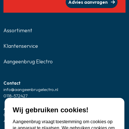
Advies aanvragen
Assortiment
Klantenservice
Aangeenbrug Electro
Contact
info@aangeenbrugelectro.nl
0118-572427
Adresgegevens Showroom/kantoor
Wij gebruiken cookies!
Oude Zandweg 24
4361 SK Westkapelle
Aangeenbrug vraagt toestemming om cookies op
je apparaat te plaatsen. We gebruiken cookies om