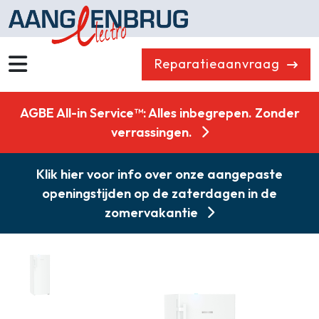
Reparatieaanvraag
Wassen
Drogen
AGBE All-in Service™: Alles inbegrepen. Zonder
Vaatwassers
Koelen & Vriezen
verrassingen.
Koken
Koffiemachines
Klik hier voor info over onze aangepaste
Professioneel
Stofzuigers
openingstijden op de zaterdagen in de
Quooker
Klein huishoudelijk
zomervakantie
Onderdelen
Combikorting
Gasloos koken
Zakelijk