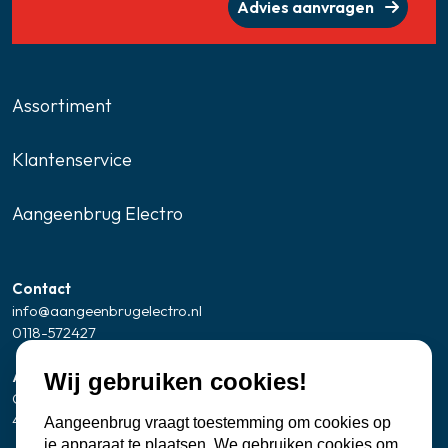
Advies aanvragen
Assortiment
Klantenservice
Aangeenbrug Electro
Contact
info@aangeenbrugelectro.nl
0118-572427
Adresgegevens Showroom/kantoor
Wij gebruiken cookies!
Oude Zandweg 24
4361 SK Westkapelle
Aangeenbrug vraagt toestemming om cookies op
je apparaat te plaatsen. We gebruiken cookies om