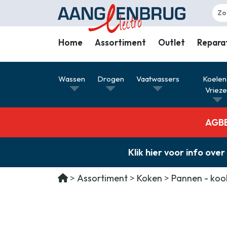
Home
Assortiment
Outlet
Repara
Wassen
Wassen
Drogen
Vaatwassers
Koelen
Drogen
Vriez
Vaatwassers
AGBE 
Koelen & Vriezen
Koken
Klik hier voor info o
Koffiemachines
Assortiment
Koken
Pannen - ko
Professioneel
Stofzuigers
Quooker