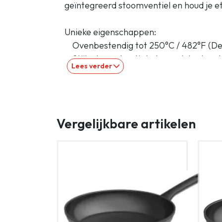
geïntegreerd stoomventiel en houd je et
Unieke eigenschappen:
Ovenbestendig tot 250°C / 482°F (Dek
Stijlvol zwart getint glazen deksel me
Lees verder
Gemaakt met gerecycleerd roestvrijs
De capsule bodem geleidt warmte snel 
koken
Inhoudsmarkeringen aan de binnenka
Vergelijkbare artikelen
Algemene kenmerken:
Krasbestendige body
Vaatwasbestendig
Geschikt voor alle warmtebronnen, inc
Eenvoudig te reinigen