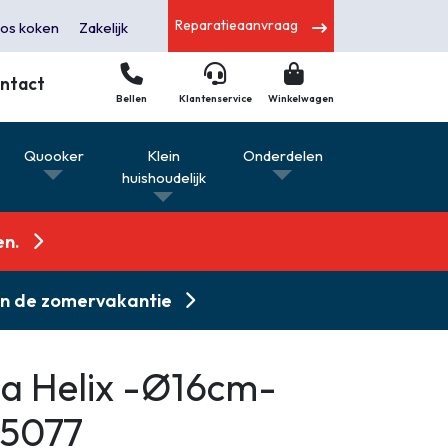
Reparatieaanvraag
os koken
Zakelijk
ntact
Bellen
Klantenservice
Winkelwagen
s
Quooker
Klein
Onderdelen
huishoudelijk
en.
 in de zomervakantie
na Helix -Ø16cm-
15077