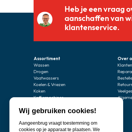
Heb je een vraag o
aanschaffen van w
klantenservice.
Assortiment
Over 
Wassen
Klanten
Drogen
Repara
Vaatwassers
Bestell
Koelen & Vriezen
Retour
Koken
Veelge
Koffiemachines
Algeme
Professionele apparatuur
Wij gebruiken cookies!
Stofzuigers
Quooker
Aangeenbrug vraagt toestemming om
Klein huishoudelijke apparaten
cookies op je apparaat te plaatsen. We
Onderdelen