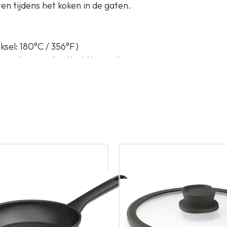
en tijdens het koken in de gaten.
sel: 180°C / 356°F)
t geïntegreerd ontluchtingsgat
taal
en gelijkmatig voor energiezuinig
nt
lusief inductie