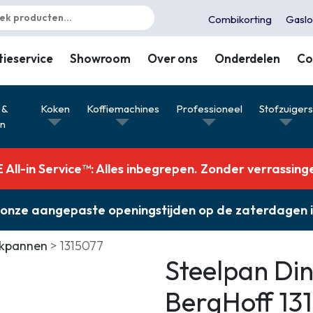
Combikorting
Gaslo
tieservice
Showroom
Over ons
Onderdelen
Co
 &
Koken
Koffiemachines
Professioneel
Stofzuiger
en
All-in Service™: Alles inbegrepen. Zonder verrassing
ver onze aangepaste openingstijden op de zaterdagen
okpannen
1315077
Steelpan Di
BergHoff 13
Combikorting