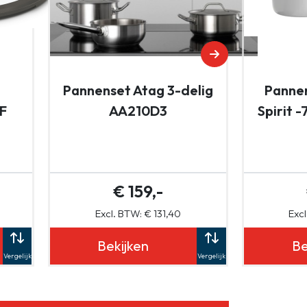
Pannenset Atag 3-delig
Pannen
F
AA210D3
Spirit 
€ 159,-
Excl. BTW: € 131,40
Excl
Bekijken
Be
Vergelijk
Vergelijk