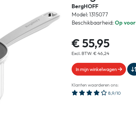
Gasloos koken
BergHOFF
Zakelijk
Model: 1315077
Beschikbaarheid:
Op voo
€ 55,95
Excl. BTW: € 46,24
In mijn winkelwagen
Klanten waarderen ons:
8,9/10