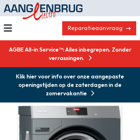
Reparatieaanvraag
Wassen
Drogen
AGBE All-in Service™: Alles inbegrepen. Zonder
Vaatwassers
Koelen & Vriezen
verrassingen.
Koken
Koffiemachines
Klik hier voor info over onze aangepaste
Professioneel
Stofzuigers
openingstijden op de zaterdagen in de
Quooker
Klein huishoudelijk
zomervakantie
Onderdelen
Combikorting
Gasloos koken
Zakelijk