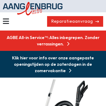
Reparatieaanvraag
Wassen
Drogen
AGBE All-in Service™: Alles inbegrepen. Zonder
Vaatwassers
Koelen & Vriezen
verrassingen.
Koken
Koffiemachines
Klik hier voor info over onze aangepaste
Professioneel
Stofzuigers
openingstijden op de zaterdagen in de
Quooker
Klein huishoudelijk
zomervakantie
Onderdelen
Combikorting
Gasloos koken
Zakelijk