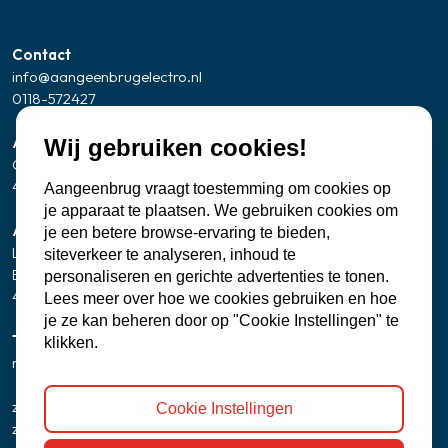
Contact
info@aangeenbrugelectro.nl
0118-572427
Adresgegevens Showroom/kantoor
Wij gebruiken cookies!
Oude Zandweg 24
4361 SK Westkapelle
Aangeenbrug vraagt toestemming om cookies op
je apparaat te plaatsen. We gebruiken cookies om
Adresgegevens servicepunt Zierikzee
je een betere browse-ervaring te bieden,
Let op: geen bezoekadres
siteverkeer te analyseren, inhoud te
Banjaartstraat 2 - 0005
personaliseren en gerichte advertenties te tonen.
4301 RR Zierikzee
Lees meer over hoe we cookies gebruiken en hoe
je ze kan beheren door op "Cookie Instellingen" te
Telefonisch bereikbaar
klikken.
ma t/m vr
8:00 - 12:00 uur
13:00 - 17:00 uur
zaterdag
9:30 uur - 15:00 uur
Cookie Instellingen
zondag
gesloten