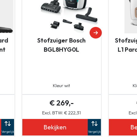
ard
Stofzuiger Bosch
Stofzui
nt
BGL8HYG0L
L1 Par
Kleur wit
Kl
€ 269,-
Excl. BTW: € 222,31
Excl
Bekijken
Be
Vergelijk
Vergelijk