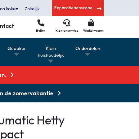
Reparatieaanvraag
os koken
Zakelijk
ntact
Bellen
Klantenservice
Winkelwagen
s
Quooker
Klein
Onderdelen
huishoudelijk
en.
 in de zomervakantie
umatic Hetty
pact