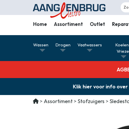
Home
Assortiment
Outlet
Repara
Wassen
Wassen
Drogen
Vaatwassers
Koelen
Drogen
Vriez
Vaatwassers
AGBE 
Koelen & Vriezen
Koken
Klik hier voor info o
Koffiemachines
Assortiment
Stofzuigers
Sledest
Professioneel
Stofzuigers
Quooker