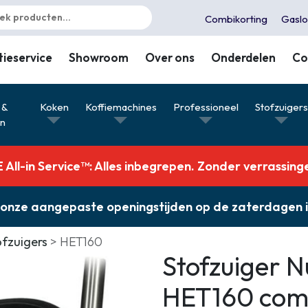
Combikorting
Gaslo
tieservice
Showroom
Over ons
Onderdelen
Co
 &
Koken
Koffiemachines
Professioneel
Stofzuiger
en
All-in Service™: Alles inbegrepen. Zonder verrassing
ver onze aangepaste openingstijden op de zaterdagen
ofzuigers
HET160
Stofzuiger N
HET160 com
Combikorting