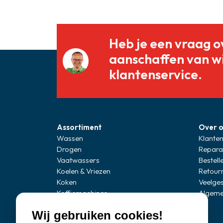
Heb je een vraag o
aanschaffen van w
klantenservice.
Assortiment
Over 
Wassen
Klanten
Drogen
Repara
Vaatwassers
Bestell
Koelen & Vriezen
Retour
Koken
Veelge
Koffiemachines
Algeme
Professionele apparatuur
Wij gebruiken cookies!
Stofzuigers