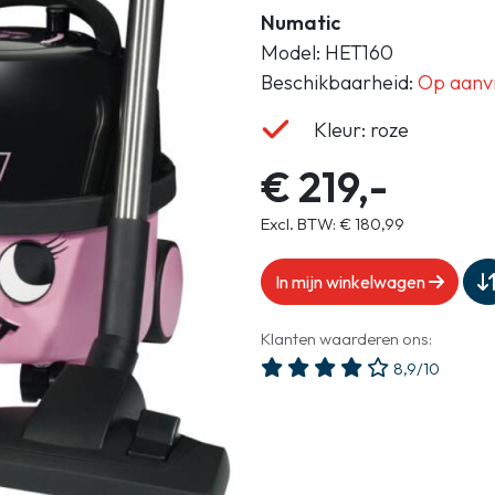
Gasloos koken
Numatic
Zakelijk
Model: HET160
Beschikbaarheid:
Op aanv
Kleur: roze
€ 219,-
Excl. BTW: € 180,99
In mijn winkelwagen
Klanten waarderen ons:
8,9/10