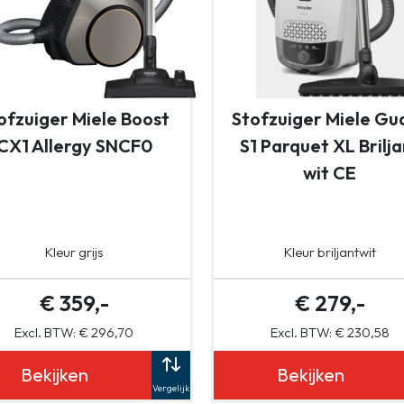
ofzuiger Miele Boost
Stofzuiger Miele Gu
CX1 Allergy SNCF0
S1 Parquet XL Brilja
wit CE
Kleur grijs
Kleur briljantwit
€ 359,-
€ 279,-
Excl. BTW: € 296,70
Excl. BTW: € 230,58
Bekijken
Bekijken
Vergelijk