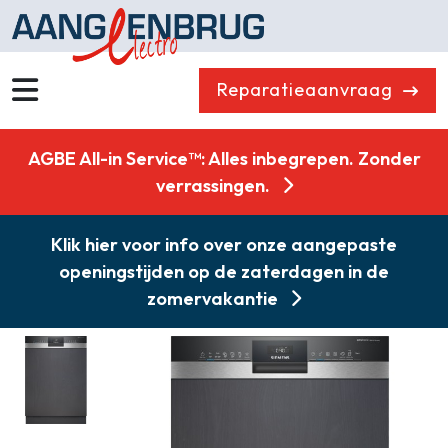
Reparatieaanvraag
Wassen
Drogen
AGBE All-in Service™: Alles inbegrepen. Zonder
Vaatwassers
Koelen & Vriezen
verrassingen.
Koken
Koffiemachines
Klik hier voor info over onze aangepaste
Professioneel
Stofzuigers
openingstijden op de zaterdagen in de
Quooker
Klein huishoudelijk
zomervakantie
Onderdelen
Combikorting
Gasloos koken
Zakelijk