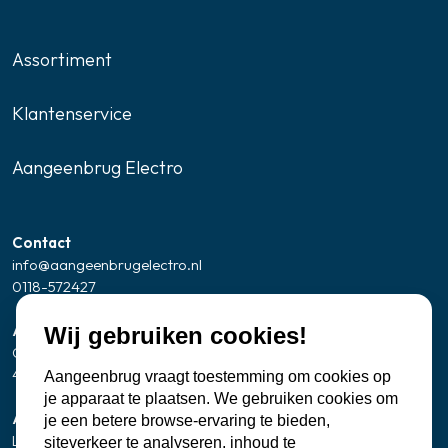
Assortiment
Klantenservice
Aangeenbrug Electro
Contact
info@aangeenbrugelectro.nl
0118-572427
Adresgegevens Showroom/kantoor
Wij gebruiken cookies!
Oude Zandweg 24
4361 SK Westkapelle
Aangeenbrug vraagt toestemming om cookies op
je apparaat te plaatsen. We gebruiken cookies om
Adresgegevens servicepunt Zierikzee
je een betere browse-ervaring te bieden,
Let op: geen bezoekadres
siteverkeer te analyseren, inhoud te