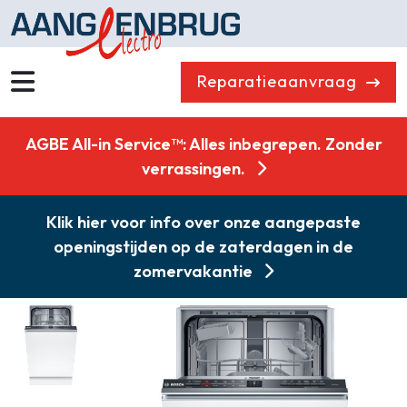
Reparatieaanvraag
Wassen
Drogen
AGBE All-in Service™: Alles inbegrepen. Zonder
Vaatwassers
Koelen & Vriezen
verrassingen.
Koken
Koffiemachines
Klik hier voor info over onze aangepaste
Professioneel
Stofzuigers
openingstijden op de zaterdagen in de
Quooker
Klein huishoudelijk
zomervakantie
Onderdelen
Combikorting
Gasloos koken
Zakelijk