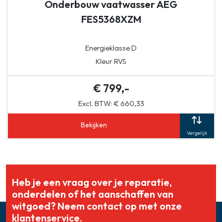
Onderbouw vaatwasser AEG
FES5368XZM
Energieklasse D
Kleur RVS
€ 799,-
Excl. BTW: € 660,33
Bekijken
Vergelijk
Heb je een vraag over je reparatie,
onderdelen of het aanschaffen van
witgoed? Neem contact op met onze
klantenservice.