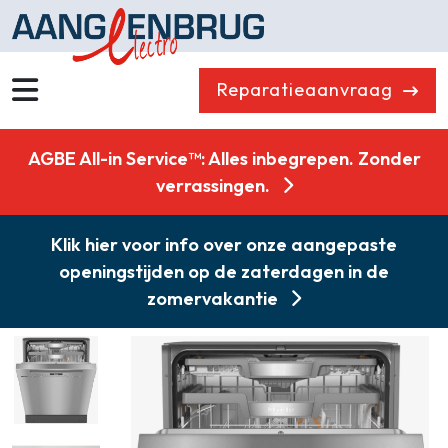
Reparatieaanvraag
Wassen
Drogen
AGBE All-in Service™: Alles inbegrepen. Zonder
Vaatwassers
Koelen & Vriezen
verrassingen.
Koken
Koffiemachines
Klik hier voor info over onze aangepaste
Professioneel
Stofzuigers
openingstijden op de zaterdagen in de
Quooker
Klein huishoudelijk
zomervakantie
Onderdelen
Combikorting
Gasloos koken
Zakelijk