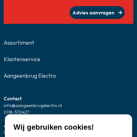
Advies aanvragen
Assortiment
Klantenservice
Aangeenbrug Electro
Contact
info@aangeenbrugelectro.nl
0118-572427
Adresgegevens Showroom/kantoor
Wij gebruiken cookies!
Oude Zandweg 24