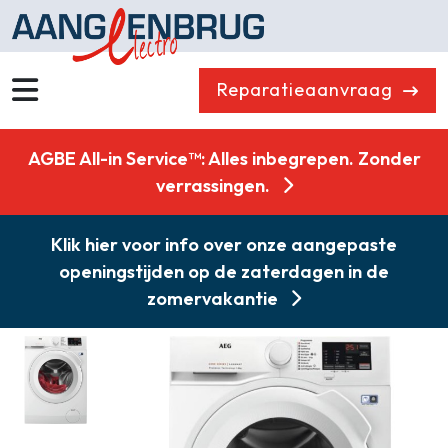
Reparatieaanvraag
Wassen
Drogen
AGBE All-in Service™: Alles inbegrepen. Zonder
Vaatwassers
Koelen & Vriezen
verrassingen.
Koken
Koffiemachines
Klik hier voor info over onze aangepaste
Professioneel
Stofzuigers
openingstijden op de zaterdagen in de
Quooker
Klein huishoudelijk
zomervakantie
Onderdelen
Combikorting
Gasloos koken
Zakelijk