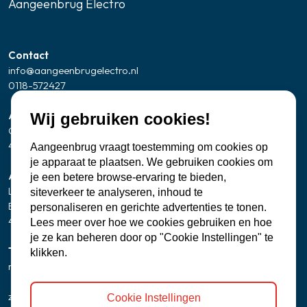
Aangeenbrug Electro
Contact
info@aangeenbrugelectro.nl
0118-572427
Adresgegevens Showroom/kantoor
Wij gebruiken cookies!
Oude Zandweg 24
4361 SK Westkapelle
Aangeenbrug vraagt toestemming om cookies op
je apparaat te plaatsen. We gebruiken cookies om
Adresgegevens servicepunt Zierikzee
je een betere browse-ervaring te bieden,
Let op: geen bezoekadres
siteverkeer te analyseren, inhoud te
Banjaartstraat 2 - 0005
personaliseren en gerichte advertenties te tonen.
4301 RR Zierikzee
Lees meer over hoe we cookies gebruiken en hoe
je ze kan beheren door op "Cookie Instellingen" te
Telefonisch bereikbaar
klikken.
ma t/m vr
8:00 - 12:00 uur
13:00 - 17:00 uur
zaterdag
9:30 uur - 15:00 uur
Cookie Instellingen