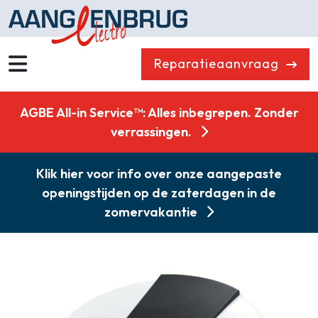
Reparatieaanvraag
Wassen
Drogen
AGBE All-in Service™: Alles inbegrepen. Zonder
Vaatwassers
Koelen & Vriezen
verrassingen.
Koken
Koffiemachines
Klik hier voor info over onze aangepaste
Professioneel
Stofzuigers
openingstijden op de zaterdagen in de
Quooker
Klein huishoudelijk
zomervakantie
Onderdelen
Combikorting
Gasloos koken
Zakelijk