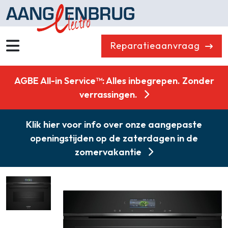
Reparatieaanvraag
Wassen
Drogen
AGBE All-in Service™: Alles inbegrepen. Zonder
Vaatwassers
Koelen & Vriezen
verrassingen.
Koken
Koffiemachines
Klik hier voor info over onze aangepaste
Professioneel
Stofzuigers
openingstijden op de zaterdagen in de
Quooker
Klein huishoudelijk
zomervakantie
Onderdelen
Combikorting
Gasloos koken
Zakelijk