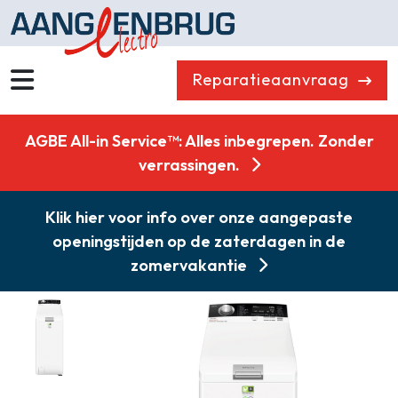
Reparatieaanvraag
Wassen
Drogen
AGBE All-in Service™: Alles inbegrepen. Zonder
Vaatwassers
Koelen & Vriezen
verrassingen.
Koken
Koffiemachines
Klik hier voor info over onze aangepaste
Professioneel
Stofzuigers
openingstijden op de zaterdagen in de
Quooker
Klein huishoudelijk
zomervakantie
Onderdelen
Combikorting
Gasloos koken
Zakelijk