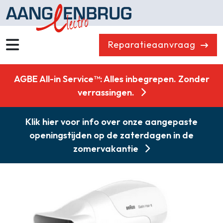
Reparatieaanvraag
Wassen
Drogen
AGBE All-in Service™: Alles inbegrepen. Zonder
Vaatwassers
Koelen & Vriezen
verrassingen.
Koken
Koffiemachines
Klik hier voor info over onze aangepaste
Professioneel
Stofzuigers
openingstijden op de zaterdagen in de
Quooker
Klein huishoudelijk
zomervakantie
Onderdelen
Combikorting
Gasloos koken
Zakelijk