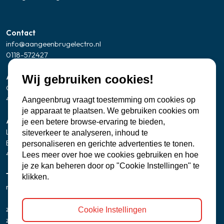
Contact
info@aangeenbrugelectro.nl
0118-572427
Adresgegevens Showroom/kantoor
Wij gebruiken cookies!
Oude Zandweg 24
4361 SK Westkapelle
Aangeenbrug vraagt toestemming om cookies op
je apparaat te plaatsen. We gebruiken cookies om
Adresgegevens servicepunt Zierikzee
je een betere browse-ervaring te bieden,
Let op: geen bezoekadres
siteverkeer te analyseren, inhoud te
Banjaartstraat 2 - 0005
personaliseren en gerichte advertenties te tonen.
4301 RR Zierikzee
Lees meer over hoe we cookies gebruiken en hoe
je ze kan beheren door op "Cookie Instellingen" te
Telefonisch bereikbaar
klikken.
ma t/m vr
8:00 - 12:00 uur
13:00 - 17:00 uur
zaterdag
9:30 uur - 15:00 uur
Cookie Instellingen
zondag
gesloten