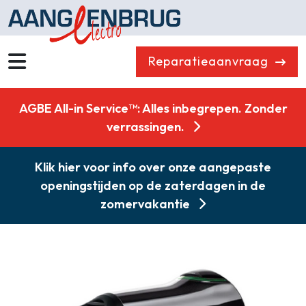
Reparatieaanvraag
Wassen
Drogen
AGBE All-in Service™: Alles inbegrepen. Zonder
Vaatwassers
Koelen & Vriezen
verrassingen.
Koken
Koffiemachines
Klik hier voor info over onze aangepaste
Professioneel
Stofzuigers
openingstijden op de zaterdagen in de
Quooker
Klein huishoudelijk
zomervakantie
Onderdelen
Combikorting
Gasloos koken
Zakelijk