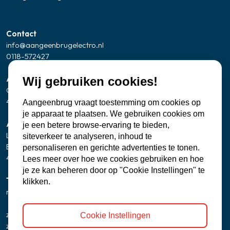
Contact
info@aangeenbrugelectro.nl
0118-572427
Adresgegevens Showroom/kantoor
Wij gebruiken cookies!
Oude Zandweg 24
4361 SK Westkapelle
Aangeenbrug vraagt toestemming om cookies op
je apparaat te plaatsen. We gebruiken cookies om
Adresgegevens servicepunt Zierikzee
je een betere browse-ervaring te bieden,
Let op: geen bezoekadres
siteverkeer te analyseren, inhoud te
Banjaartstraat 2 - 0005
personaliseren en gerichte advertenties te tonen.
4301 RR Zierikzee
Lees meer over hoe we cookies gebruiken en hoe
je ze kan beheren door op "Cookie Instellingen" te
Telefonisch bereikbaar
klikken.
ma t/m vr
8:00 - 12:00 uur
13:00 - 17:00 uur
zaterdag
9:30 uur - 15:00 uur
Cookie Instellingen
zondag
gesloten